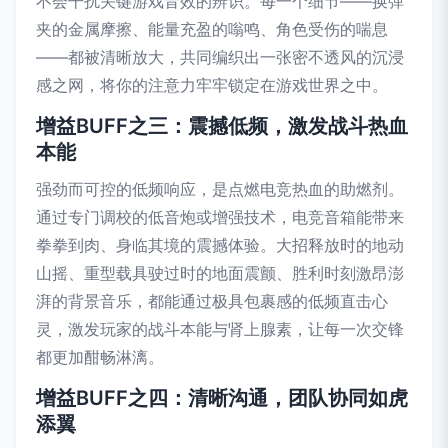
不会干扰关键游戏音效的辨识。每一个细节——换弹
夹的金属摩擦、能量充盈的嗡鸣、角色受伤的喘息
——都被清晰放大，共同编织出一张密不透风的沉浸
感之网，将你的注意力牢牢锁定在游戏世界之中。
增益BUFF之三：震撼低频，激发战斗热血
本能
强劲而可控的低频响应，是点燃电竞热血的助燃剂。
通过专门调校的低音炮或增强技术，电竞音箱能带来
拳拳到肉、身临其境的震撼体验。大招释放时的地动
山摇、重型载具驶过时的地面震颤、胜利时刻激昂澎
湃的背景音乐，都能通过极具包裹感的低频直击心
灵，激发玩家的战斗本能与肾上腺素，让每一次交锋
都更加酣畅淋漓。
增益BUFF之四：清晰沟通，团队协同如虎
添翼