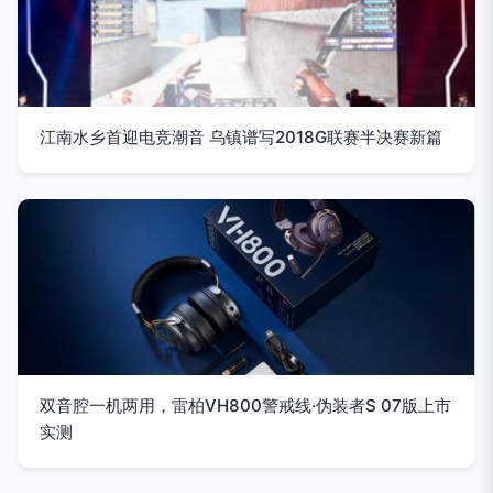
江南水乡首迎电竞潮音 乌镇谱写2018G联赛半决赛新篇
双音腔一机两用，雷柏VH800警戒线·伪装者S 07版上市
实测