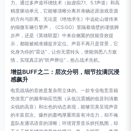
力。通过多声道环绕技术（如虚拟7.1、5.1声道）和高
精度驱动单元，它能够清晰分离并准确还原游戏音源
的方向与距离。无论是《绝地求生》中远处山坡传来
的细微车辆引擎声，《CS:GO》里隔着墙壁的谨慎脚
步声，还是《英雄联盟》中来自侧翼的技能音效提
示，都能被精准捕捉并定位。声音不再只是背景，它
化身为你的“雷达”，让你无需转头，便能洞悉八方敌
情，实现真正的“听声辨位”，抢占战术先机。
增益BUFF之二：层次分明，细节拉满沉浸
感飙升
电竞战场的音效是复杂而立体的。一款专业电竞音箱
凭借宽广的频率响应范围（从低沉震撼的低音到清脆
尖锐的高音）和出色的动态表现，能够完美呈现声音
的丰富层次。爆炸的轰鸣厚重而富有冲击力，却不掩
盖队友通讯语音的清晰；环境背景音乐烘托氛围，却