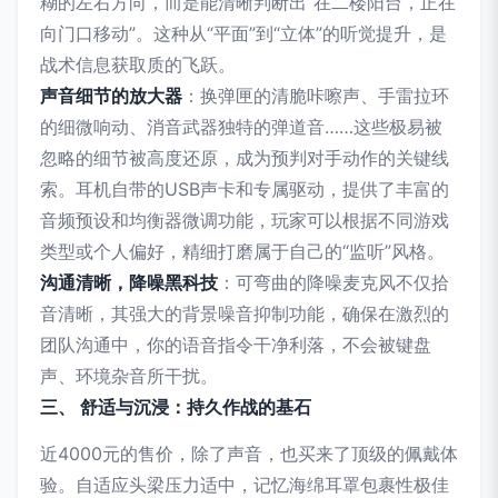
糊的左右方向，而是能清晰判断出“在二楼阳台，正在
向门口移动”。这种从“平面”到“立体”的听觉提升，是
战术信息获取质的飞跃。
声音细节的放大器
：换弹匣的清脆咔嚓声、手雷拉环
的细微响动、消音武器独特的弹道音……这些极易被
忽略的细节被高度还原，成为预判对手动作的关键线
索。耳机自带的USB声卡和专属驱动，提供了丰富的
音频预设和均衡器微调功能，玩家可以根据不同游戏
类型或个人偏好，精细打磨属于自己的“监听”风格。
沟通清晰，降噪黑科技
：可弯曲的降噪麦克风不仅拾
音清晰，其强大的背景噪音抑制功能，确保在激烈的
团队沟通中，你的语音指令干净利落，不会被键盘
声、环境杂音所干扰。
三、 舒适与沉浸：持久作战的基石
近4000元的售价，除了声音，也买来了顶级的佩戴体
验。自适应头梁压力适中，记忆海绵耳罩包裹性极佳