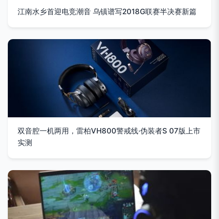
江南水乡首迎电竞潮音 乌镇谱写2018G联赛半决赛新篇
双音腔一机两用，雷柏VH800警戒线·伪装者S 07版上市
实测