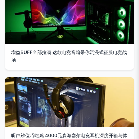
增益BUFF全部拉满 这款电竞音箱带你沉浸式征服电竞战
场
听声辨位巧吃鸡 4000元森海塞尔电竞耳机深度开箱与体