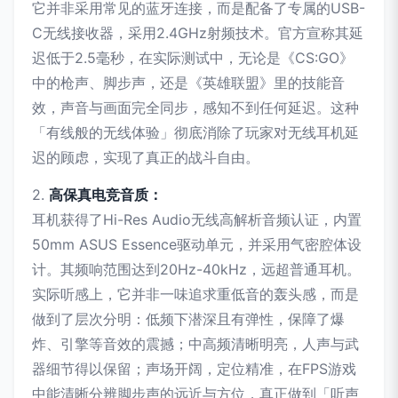
它并非采用常见的蓝牙连接，而是配备了专属的USB-
C无线接收器，采用2.4GHz射频技术。官方宣称其延
迟低于2.5毫秒，在实际测试中，无论是《CS:GO》
中的枪声、脚步声，还是《英雄联盟》里的技能音
效，声音与画面完全同步，感知不到任何延迟。这种
「有线般的无线体验」彻底消除了玩家对无线耳机延
迟的顾虑，实现了真正的战斗自由。
2.
高保真电竞音质：
耳机获得了Hi-Res Audio无线高解析音频认证，内置
50mm ASUS Essence驱动单元，并采用气密腔体设
计。其频响范围达到20Hz-40kHz，远超普通耳机。
实际听感上，它并非一味追求重低音的轰头感，而是
做到了层次分明：低频下潜深且有弹性，保障了爆
炸、引擎等音效的震撼；中高频清晰明亮，人声与武
器细节得以保留；声场开阔，定位精准，在FPS游戏
中能清晰分辨脚步声的远近与方位，真正做到「听声