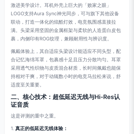
激进美学设计。耳机外壳上巨大的「败家之眼」
LOGO支持Aura Sync神光同步，可与旗下其他设备
联动，打造一体化的炫酷灯效，电竞氛围感直接拉
满。头梁采用坚固的金属框架与柔软的人造蛋白皮包
裹，内侧印有ROG纹理，兼顾耐用性与辨识度。
佩戴体验上，其自适应头梁设计能适应不同头型，配
合记忆海绵耳罩，包裹感十足且压力分散均匀。耳罩
采用透气性织物与皮质混合材质，长时间佩戴也能保
持相对干爽，对于动辄数小时的电竞马拉松来说，舒
适度至关重要。
二、核心技术：超低延迟无线与Hi-Res认
证音质
这是评测的重中之重。
1.
真正的低延迟无线体验：